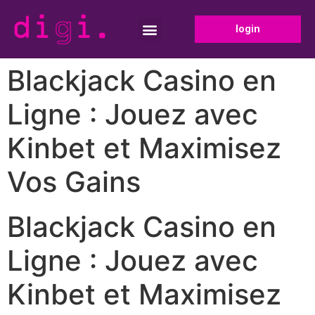
login
Blackjack Casino en
Ligne : Jouez avec
Kinbet et Maximisez
Vos Gains
Blackjack Casino en
Ligne : Jouez avec
Kinbet et Maximisez