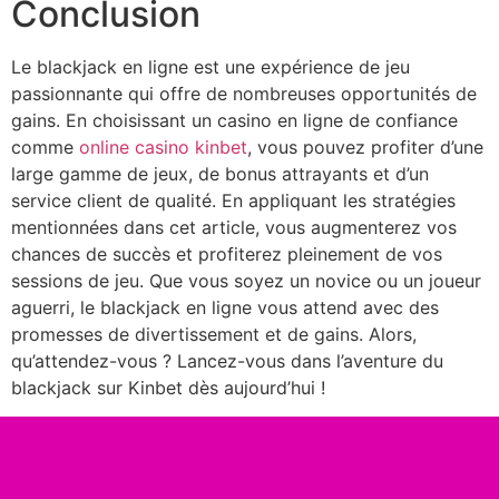
Conclusion
Le blackjack en ligne est une expérience de jeu
passionnante qui offre de nombreuses opportunités de
gains. En choisissant un casino en ligne de confiance
comme
online casino kinbet
, vous pouvez profiter d’une
large gamme de jeux, de bonus attrayants et d’un
service client de qualité. En appliquant les stratégies
mentionnées dans cet article, vous augmenterez vos
chances de succès et profiterez pleinement de vos
sessions de jeu. Que vous soyez un novice ou un joueur
aguerri, le blackjack en ligne vous attend avec des
promesses de divertissement et de gains. Alors,
qu’attendez-vous ? Lancez-vous dans l’aventure du
blackjack sur Kinbet dès aujourd’hui !