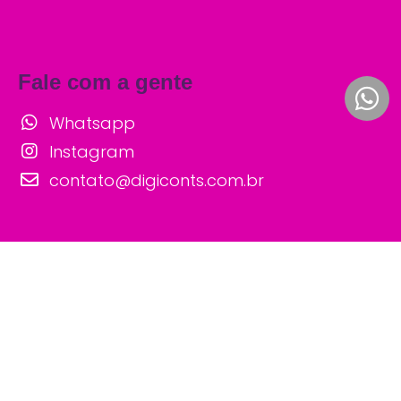
Fale com a gente
Whatsapp
Instagram
contato@digiconts.com.br